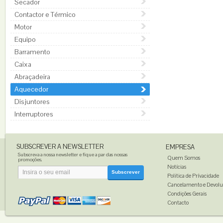
Secador
Contactor e Térmico
Motor
Equipo
Barramento
Caixa
Abraçadeira
Aquecedor
Disjuntores
Interruptores
SUBSCREVER A NEWSLETTER
EMPRESA
Subscreva a nossa newsletter e fique a par das nossas
Quem Somos
promoções.
Notícias
Subscrever
Politica de Prívacidade
Cancelamento e Devolu
Condições Gerais
Contacto