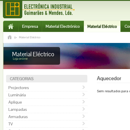
Empresa
Material Electrónico
Material Eléctrico
Co
Material Eléctrico
Material Eléctrico
Loja online
Aquecedor
CATEGORIAS
Projectores
Sem resultados para o
Luminária
Aplique
Lampadas
Armaduras
TV