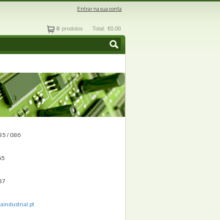
Entrar na sua conta
0
produtos
Total:
€0.00
5 / 086
55
87
aindustrial.pt