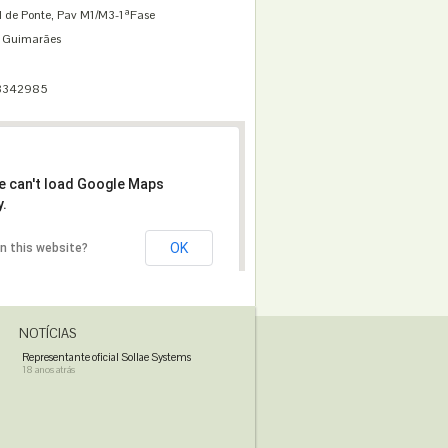
l de Ponte, Pav M1/M3-1ªFase
 Guimarães
.3342985
e can't load Google Maps
y.
OK
n this website?
NOTÍCIAS
Representante oficial Sollae Systems
18 anos atrás