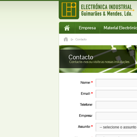
Empresa
Material Electróni
Contacto
Contacto
Contacte-nos ou visite as nossas instalações
*
Nome:
*
Email:
Telefone:
Empresa:
*
Assunto: