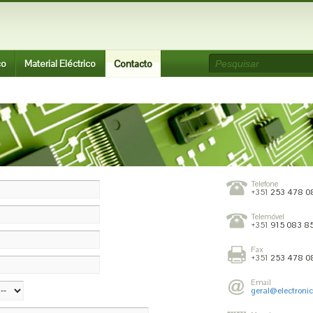
co
Material Eléctrico
Contacto
Telefone
+351
253 478 08
Telemóvel
+351
915 083 8
Fax
+351
253 478 0
Email
geral@electronic