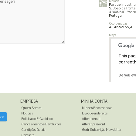
Morada
Parque Industria
S. João de Ponte
4805-661 Ponte
Portugal
Coordenadas
41.4652156,-8
Mapa
This pag
correctl
Do you ow
EMPRESA
MINHA CONTA
Quem Somos
Minhas Encomendas
Notícias
Livro de endereços
ver
Politica de Prívacidade
Alterar email
Cancelamento e Devoluções
Alterar password
Condições Gerais
Gerir Subscrição Newsletter
Contacto