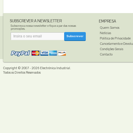
SUBSCREVER A NEWSLETTER
EMPRESA
Subscreva a nossa newsletter e fique a par das nossas
Quem Somos
promoções.
Notícias
Subscrever
Politica de Prívacidade
Cancelamento e Devolu
Condições Gerais
Contacto
Copyright © 2007 - 2026
Electrónica Industrial
.
Todos os Direitos Reservados