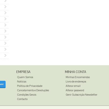
EMPRESA
MINHA CONTA
Quem Somos
Minhas Encomendas
Notícias
Livro de endereços
ver
Politica de Prívacidade
Alterar email
Cancelamento e Devoluções
Alterar password
Condições Gerais
Gerir Subscrição Newsletter
Contacto