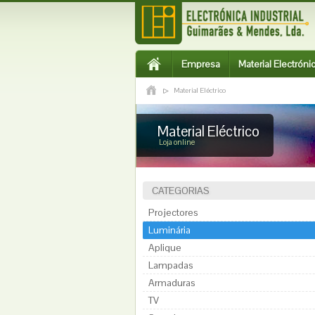
Empresa
Material Electróni
Material Eléctrico
Material Eléctrico
Loja online
CATEGORIAS
Projectores
Luminária
Aplique
Lampadas
Armaduras
TV