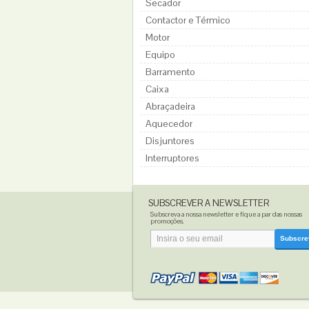
Secador
Contactor e Térmico
Motor
Equipo
Barramento
Caixa
Abraçadeira
Aquecedor
Disjuntores
Interruptores
SUBSCREVER A NEWSLETTER
Subscreva a nossa newsletter e fique a par das nossas
promoções.
Subscre