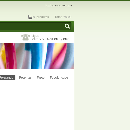
Entrar na sua conta
0
produtos
Total:
€0.00
Ligue
+351
253 478 085 / 086
Relevância
Recentes
Preço
Popularidade