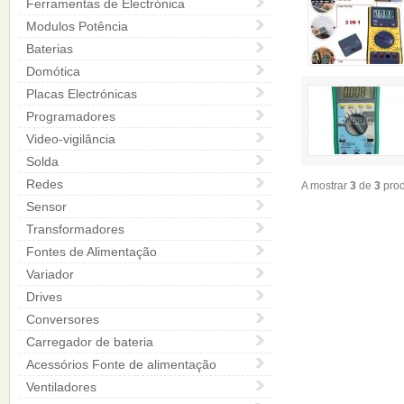
Ferramentas de Electrónica
Modulos Potência
Baterias
Domótica
Placas Electrónicas
Programadores
Video-vigilância
Solda
Redes
A mostrar
3
de
3
prod
Sensor
Transformadores
Fontes de Alimentação
Variador
Drives
Conversores
Carregador de bateria
Acessórios Fonte de alimentação
Ventiladores