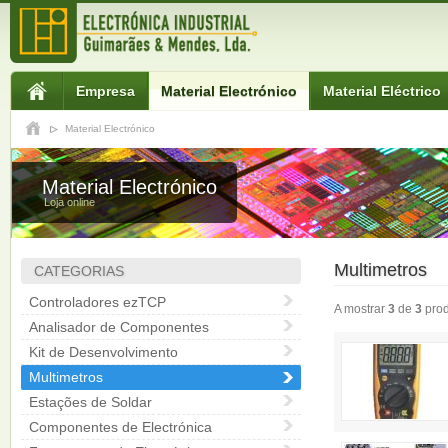
Empresa
Material Electrónico
Material Eléctrico
Material Electrónico
Material Electrónico
Loja online
Multimetros
CATEGORIAS
Controladores ezTCP
A mostrar
3
de
3
prod
Analisador de Componentes
Kit de Desenvolvimento
Multimetros
Estações de Soldar
Componentes de Electrónica