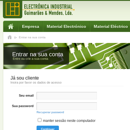
Empresa
Material Electrónico
Material Eléctrico
Entrar na sua conta
Entrar na sua conta
Entre ou crie a sua conta
Já sou cliente
Insira por favor os dados de acesso
Seu email
Sua password
Recuperar password
manter sessão neste computador
Continuar