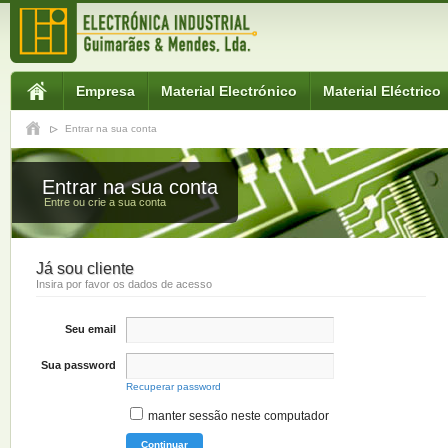
Empresa
Material Electrónico
Material Eléctrico
Entrar na sua conta
Entrar na sua conta
Entre ou crie a sua conta
Já sou cliente
Insira por favor os dados de acesso
Seu email
Sua password
Recuperar password
manter sessão neste computador
Continuar